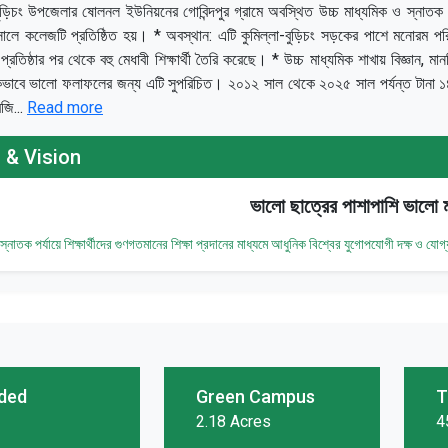
ুড়িচং উপজেলার ষোলনল ইউনিয়নের গোবিন্দপুর গ্রামে অবস্থিত উচ্চ মাধ্যমিক ও স্নাতক (অ
 সালে কলেজটি প্রতিষ্ঠিত হয়। * অবস্থান: এটি কুমিল্লা-বুড়িচং সড়কের পাশে মনোরম প
্রতিষ্ঠার পর থেকে বহু মেধাবী শিক্ষার্থী তৈরি করেছে। * উচ্চ মাধ্যমিক শাখায় বিজ্ঞান, মান
াহিকভাবে ভালো ফলাফলের জন্য এটি সুপরিচিত। ২০১২ সাল থেকে ২০২৫ সাল পর্যন্ত টানা ১
েজি...
Read more
 & Vision
ভালো ছাত্রের পাশাপাশি ভালো ম
 স্নাতক পর্যায়ে শিক্ষার্থীদের গুণগতমানের শিক্ষা প্রদানের মাধ্যমে আধুনিক বিশ্বের যুগোপযোগী দক্ষ ও য
ded
Green Campus
T
2.18 Acres
4