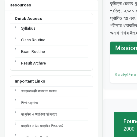
কুমিল্লা জেলার ব
Resources
প্রতিষ্ঠা: ২০০০
স্থাপিত হয় এবং প
Quick Access
পরীক্ষায় ধারাব
Syllabus
অনার্স শাখায় ইংর
Class Routine
Mission
Exam Routine
Result Archive
উচ্চ মাধ্যমিক ও
Important Links
গণপ্রজাতন্ত্রী বাংলাদেশ সরকার
শিক্ষা মন্ত্রণালয়
মাধ্যমিক ও উচ্চশিক্ষা অধিদপ্তর
Foun
মাধ্যমিক ও উচ্চ মাধ্যমিক শিক্ষা বোর্ড
2000