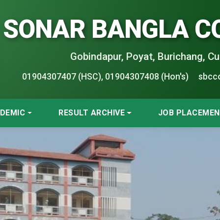
SONAR BANGLA C
Gobindapur, Poyat, Burichang, Cu
01904307407 (HSC), 01904307408 (Hon's)
sbcc
DEMIC
RESULT ARCHIVE
JOB PLACEME