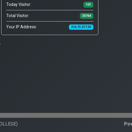
Today Visitor:
101
Total Visitor:
30764
Your IP Address:
216.73.217.55
?
COLLEGE)
Pow