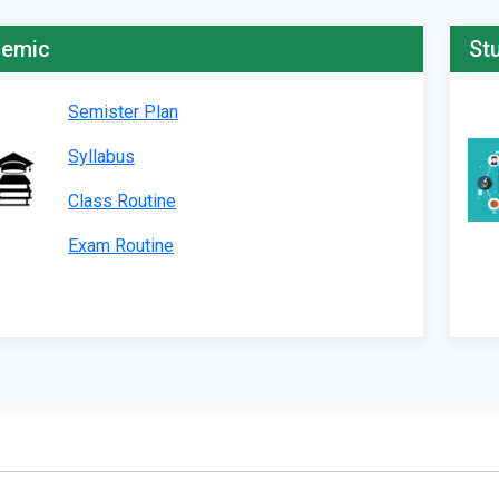
emic
St
Semister Plan
Syllabus
Class Routine
Exam Routine