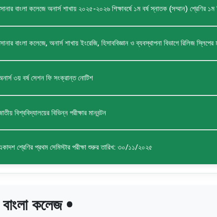
সোনার বাংলা কলেজে অনার্স শাখায় ২০২৫-২০২৬ শিক্ষাবর্ষে ১ম বর্ষ স্নাতক (সম্মান) শ্রেণির ১ম রি
সোনার বাংলা কলেজে, অনার্স শাখায় ইংরেজি, হিসাববিজ্ঞান ও ব্যবস্থাপনা বিভাগে রিলিজ স্লিপের মা
অনার্স ৩য় বর্ষ সেশন ফি সংক্রান্ত নোটিশ
জাতীয় বিশ্ববিদ্যালয়ের বিভিন্ন পরীক্ষার মানবন্টন
একাদশ শ্রেণির প্রথম সেমিস্টার পরীক্ষা শুরুর তারিখ: ৩০/১১/২০২৫
 বাংলা কলেজ •