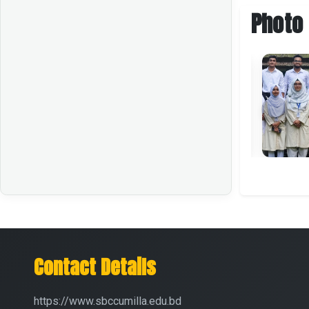
Photo 
Contact Details
https://www.sbccumilla.edu.bd