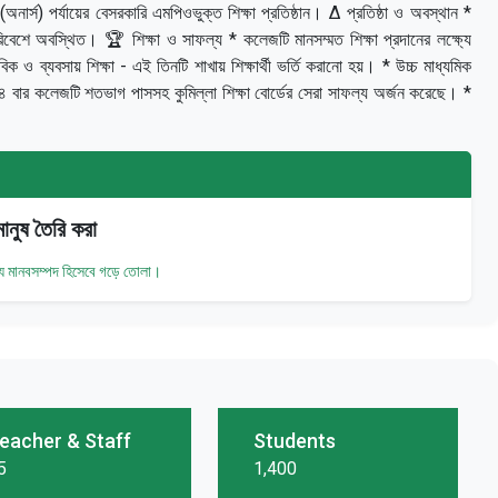
নার্স) পর্যায়ের বেসরকারি এমপিওভুক্ত শিক্ষা প্রতিষ্ঠান। ∆ প্রতিষ্ঠা ও অবস্থান *
রিবেশে অবস্থিত। 🏆 শিক্ষা ও সাফল্য * কলেজটি মানসম্মত শিক্ষা প্রদানের লক্ষ্যে
বিক ও ব্যবসায় শিক্ষা - এই তিনটি শাখায় শিক্ষার্থী ভর্তি করানো হয়। * উচ্চ মাধ্যমিক
৪ বার কলেজটি শতভাগ পাসসহ কুমিল্লা শিক্ষা বোর্ডের সেরা সাফল্য অর্জন করেছে। *
ানুষ তৈরি করা
োগ্য মানবসম্পদ হিসেবে গড়ে তোলা।
eacher & Staff
Students
5
1,400