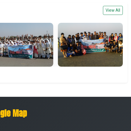
View All
gle Map