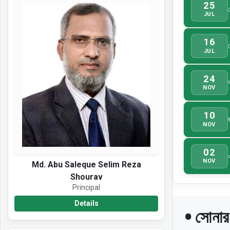
25
JUL
16
JUL
24
NOV
10
NOV
02
NOV
Md. Abu Saleque Selim Reza
Shourav
Principal
Details
• সোনার